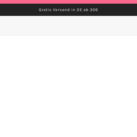
Gratis Versand in DE ab 30€