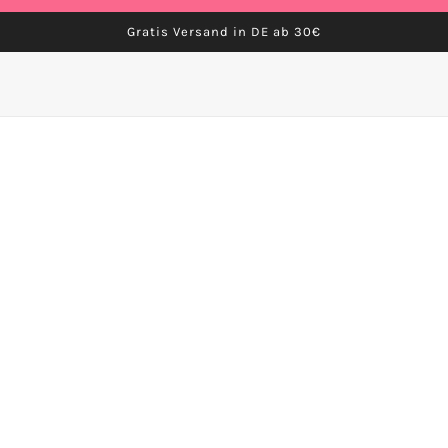
Gratis Versand in DE ab 30€