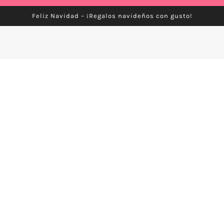
Feliz Navidad – ¡Regalos navideños con gusto!
Recetas
Salsas
Ocasión: All
Clear Filters